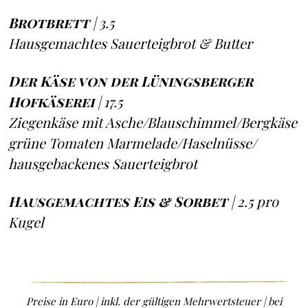
Brotbrett
| 3.5
Hausgemachtes Sauerteigbrot & Butter
Der Käse
von der Lüningsberger
Hofkäserei
| 17.5
Ziegenkäse mit Asche/Blauschimmel/Bergkäse
grüne Tomaten Marmelade/Haselnüsse/
hausgebackenes Sauerteigbrot
Hausgemachtes Eis & Sorbet
| 2.5 pro
Kugel
Preise in Euro | inkl. der gültigen Mehrwertsteuer | bei