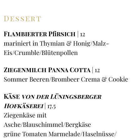
Dessert
Flambierter Pfirsich
| 12
mariniert in Thymian & Honig/Malz-
Eis/Crumble/Blütenpollen
Ziegenmilch Panna Cotta
| 12
Sommer Beeren/Brombeer Crema & Cookie
Käse
von der Lüningsberger
Hofkäserei
| 17.5
Ziegenkäse mit
Asche/Blauschimmel/Bergkäse
grüne Tomaten Marmelade/Haselnüsse/