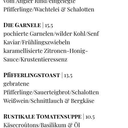
vom Angler Rind/eingelegte
Pfifferlinge/Wachtelei & Schalotten
Die Garnele
| 15.5
pochierte Garnelen/wilder Kohl/Senf
Kaviar/Frühlingszwiebeln
karamellisierte Zitronen-Honig-
Sauce/Krustentieressenz
Pfifferlingstoast
| 13.5
gebratene
Pfifferlinge/Sauerteigbrot/Schalotten
Weißwein/Schnittlauch & Bergkäse
Rustikale Tomatensuppe
| 10.5
Käsecroûtons/Basilikum & Öl