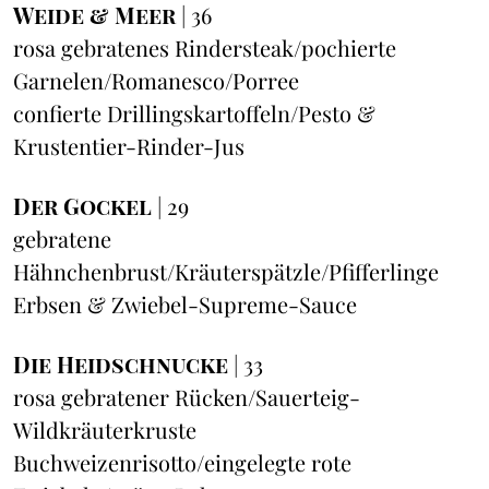
Weide & Meer
| 36
rosa gebratenes Rindersteak/pochierte
Garnelen/Romanesco/Porree
confierte Drillingskartoffeln/Pesto &
Krustentier-Rinder-Jus
Der Gockel
| 29
gebratene
Hähnchenbrust/Kräuterspätzle/Pfifferlinge
Erbsen & Zwiebel-Supreme-Sauce
Die Heidschnucke
| 33
rosa gebratener Rücken/Sauerteig-
Wildkräuterkruste
Buchweizenrisotto/eingelegte rote